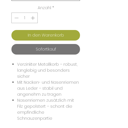
Anzahl
*
In den Warenkorb
Sofortkauf
Verzinkter Metallkorb – robust,
langlebig und besonders
sicher
Mit Nacken- und Nasenriemen
aus Leder – stabil und
angenehm zu tragen
Nasenriemen zusätzlich mit
Filz gepolstert – schont die
empfindliche
Schnauzenpartie
Erlaubt Hecheln und Trinken –