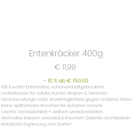
Entenkräcker 400g
Preis
€ 11,99
- 10 % ab € 150,00
100 % echte Entenhälse, schonend luftgetrocknet
Leckerbissen für adulte Hunde, Welpen & Senioren
Ideal bei Allergie oder Unverträglichkeit gegen anderes Fleis
Keine splitternden Knochen für sicheren Verzehr
Leichte Verdaulichkeit + einfach unwiderstehlich
Wertvolles Kalzium unterstützt Knochen, Gelenke und Muskeln
Natürliche Ergänzung zum Barfen