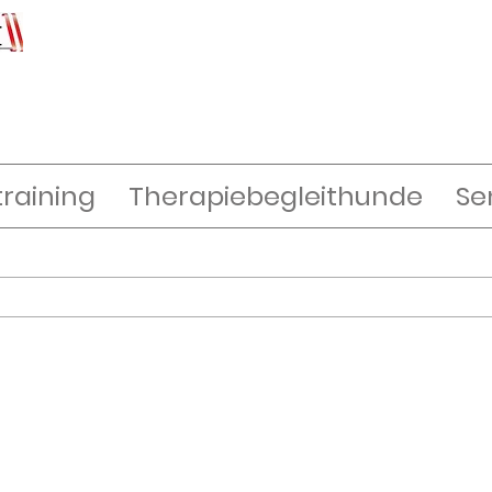
raining
Therapiebegleithunde
Se