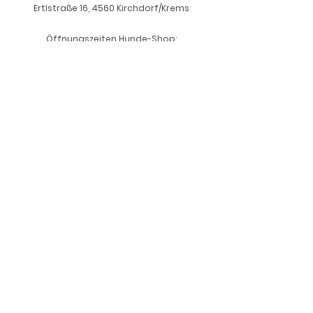
Ertlstraße 16, 4560 Kirchdorf/Krems
Öffnungszeiten Hunde-Shop:
Freitags
15.00 - 18.00
Uhr
Abholungen auf Anfrage
office@summerandlou.com
+43 664 534 97 70