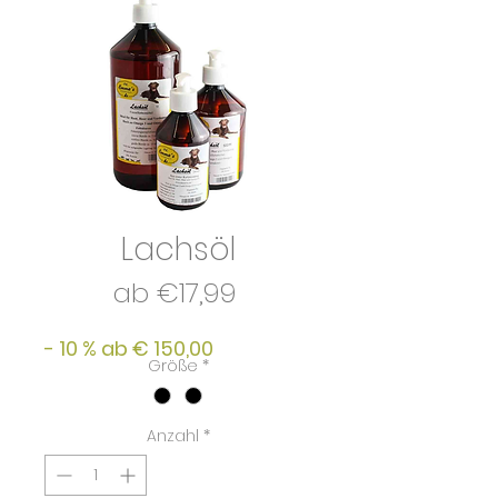
Lachsöl
Sale-
ab
€17,99
Preis
- 10 % ab € 150,00
Größe
*
Anzahl
*