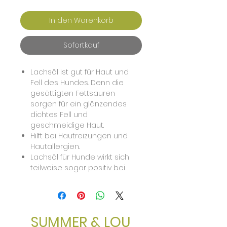
In den Warenkorb
Sofortkauf
Lachsöl ist gut für Haut und
Fell des Hundes. Denn die
gesättigten Fettsäuren
sorgen für ein glänzendes
dichtes Fell und
geschmeidige Haut.
Hilft bei Hautreizungen und
Hautallergien.
Lachsöl für Hunde wirkt sich
teilweise sogar positiv bei
Futterallergien aus.
Lachsöl wirkt
entzündungshemmend.
Damit wirkt Lachsöl auch bei
SUMMER & LOU
Arthritis (einer entzündlichen