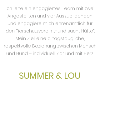
Ich leite ein engagiertes Team mit zwei
Angestellten und vier Auszubildenden
und engagiere mich ehrenamtlich für
den Tierschutzverein „Hund sucht Hütte“.
Mein Ziel: eine alltagstaugliche,
respektvolle Beziehung zwischen Mensch
und Hund – individuell, klar und mit Herz.
SUMMER & LOU
ASKÖ Kirchdorf/Krems
Ertlstraße 16, 4560 Kirchdorf/Krems
Öffnungszeiten Hunde-Shop:
Freitags
15.00 - 18.00
Uhr
Abholungen auf Anfrage
office@summerandlou.com
+43 664 534 97 70