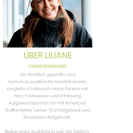
ÜBER LILIANE
meine Referenzen
Als staatlich geprüfte und
tierschutzqualifizierte Hundetrainerin
begleite ich Mensch-Hund-Teams mit
Herz, Fachwissen und Erfahrung.
Aufgewachsen bin ich mit American
Staffordshire Terrier, Thai Ridgeback und
Rhodesian Ridgeback.
Meine erste Ausbildung war der Diplom-