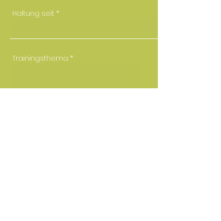
Haltung seit
Trainingsthema
Einheiten
*
1 Einheit
5er Pass
10er Pass
Trainerin
*
Liliane Ulbrich
Jana Lugerbauer
Nicole Berghuber