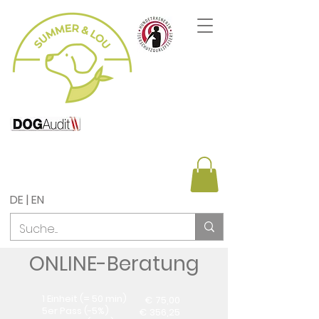
DE | EN
ONLINE-Beratung
1 Einheit (= 50 min)
€ 75,00
5er Pass (-5%)
€ 356,25