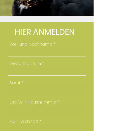
HIER ANMELDEN
Vor- und Nachname
Geburtsdatum
Beruf
Straße + Hausnummer
PLZ + Wohnort