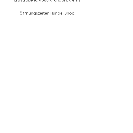
Ertlstraße 16, 4560 Kirchdorf/Krems
Öffnungszeiten Hunde-Shop:
Freitags
15.00 - 18.00
Uhr
Abholungen auf Anfrage
office@summerandlou.com
+43 664 534 97 70