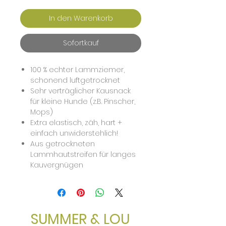
In den Warenkorb
Sofortkauf
100 % echter Lammziemer,
schonend luftgetrocknet
Sehr verträglicher Kausnack
für kleine Hunde (z.B. Pinscher,
Mops)
Extra elastisch, zäh, hart +
einfach unwiderstehlich!
Aus getrockneten
Lammhautstreifen für langes
Kauvergnügen
Natürliche Ergänzung zum
Barfen
Reich an wertvollen Proteinen
Stärkt Gebiss +
SUMMER & LOU
Zahnmuskulatur, beseitigt