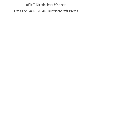
Zahnstein effektiv
ASKÖ Kirchdorf/Krems
Ertlstraße 16, 4560 Kirchdorf/Krems
Öffnungszeiten Hunde-Shop:
Freitags
15.00 - 18.00
Uhr
Abholungen auf Anfrage
office@summerandlou.com
+43 664 534 97 70