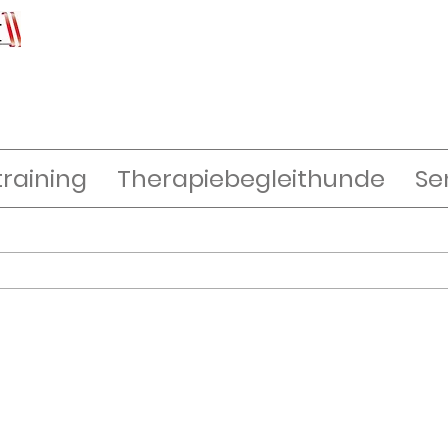
raining
Therapiebegleithunde
Se