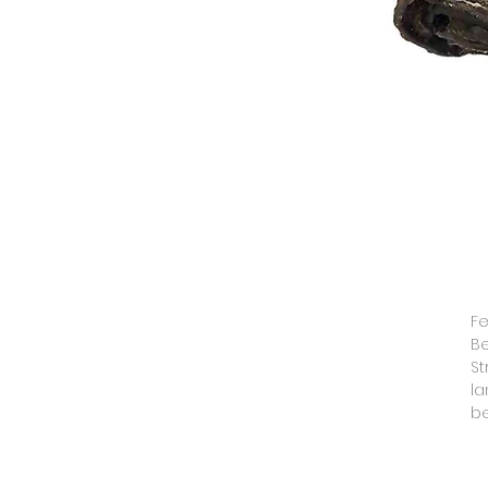
Fe
Be
St
la
b