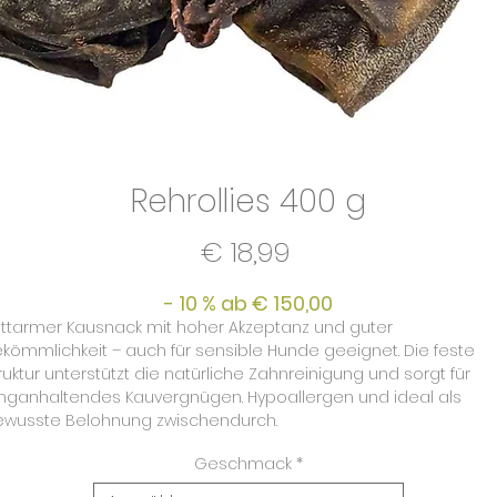
Rehrollies 400 g
Preis
€ 18,99
- 10 % ab € 150,00
ttarmer Kausnack mit hoher Akzeptanz und guter
kömmlichkeit – auch für sensible Hunde geeignet. Die feste
ruktur unterstützt die natürliche Zahnreinigung und sorgt für
nganhaltendes Kauvergnügen. Hypoallergen und ideal als
ewusste Belohnung zwischendurch.
Geschmack
*