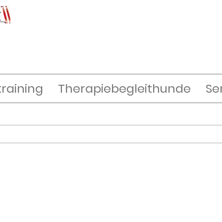
raining
Therapiebegleithunde
Se