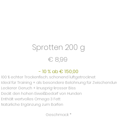
Sprotten 200 g
Preis
€ 8,99
- 10 % ab € 150,00
100 % echter Trockenfisch, schonend luftgetrocknet
Ideal für Training + als besondere Belohnung für Zwischendu
Leckerer Geruch + knusprig-krosser Biss
Deckt den hohen Eiweißbedarf von Hunden
Enthält wertvolles Omega 3 Fett
Natürliche Ergänzung zum Barfen
Geschmack
*