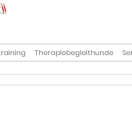
raining
Therapiebegleithunde
Se