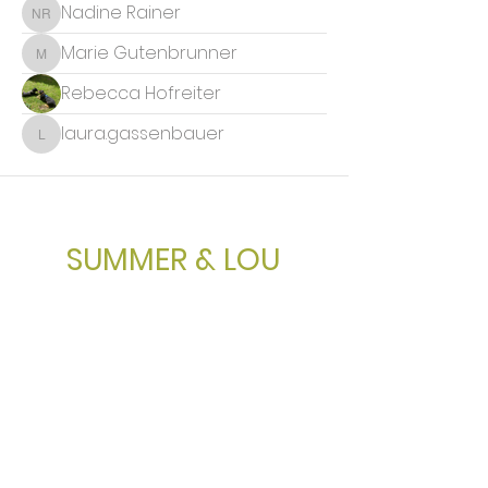
Nadine Rainer
Nadine Rainer
Marie Gutenbrunner
Marie Gutenbrunner
Rebecca Hofreiter
laura.gassenbauer
laura.gassenbauer
SUMMER & LOU
ASKÖ Kirchdorf/Krems
Ertlstraße 16, 4560 Kirchdorf/Krems
Öffnungszeiten Hunde-Shop:
Freitags
15.00 - 18.00
Uhr
Abholungen auf Anfrage
office@summerandlou.com
+43 664 534 97 70