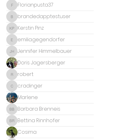
Florianpusta37
Florianpusta37
brandedapptestuser
brandedapptestuser
Kerstin Pinz
Kerstin Pinz
emilia.gegendorfer
emilia.gegendorfer
Jennifer Himmelbauer
Jennifer Himmelbauer
Doris Jagersberger
robert
robert
c.radinger
c.radinger
Marlene
Barbara Brenneis
Barbara Brenneis
Bettina Rinnhofer
Bettina Rinnhofer
Cosima