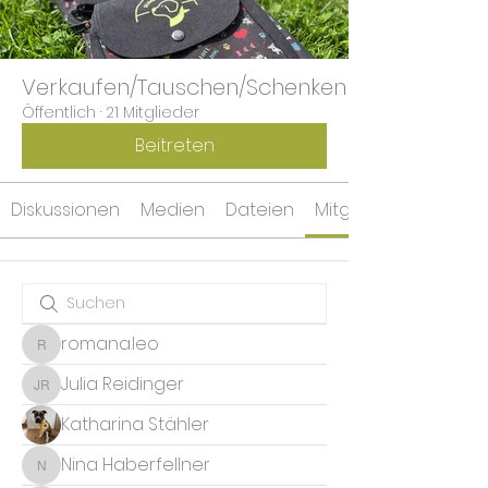
Verkaufen/Tauschen/Schenken
Öffentlich
·
21 Mitglieder
Beitreten
Diskussionen
Medien
Dateien
Mitglieder
romana.leo
romana.leo
Julia Reidinger
Julia Reidinger
Katharina Stähler
Nina Haberfellner
Nina Haberfellner