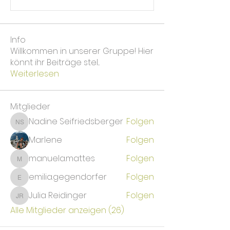
Info
Willkommen in unserer Gruppe! Hier
könnt ihr Beiträge stel
...
Weiterlesen
Mitglieder
Nadine Seifriedsberger
Folgen
Nadine Seifriedsberger
Marlene
Folgen
manuela.mattes
Folgen
manuela.mattes
emilia.gegendorfer
Folgen
emilia.gegendorfer
Julia Reidinger
Folgen
Julia Reidinger
Alle Mitglieder anzeigen (26)