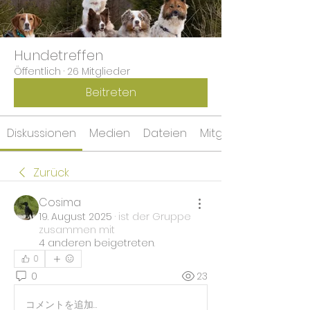
Hundetreffen
Öffentlich
·
26 Mitglieder
Beitreten
Diskussionen
Medien
Dateien
Mitglieder
Zurück
Cosima
19. August 2025
·
ist der Gruppe
zusammen mit
4 anderen beigetreten
.
0
0
23
コメントを追加…