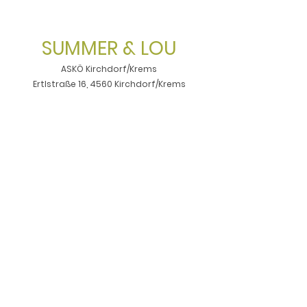
SUMMER & LOU
ASKÖ Kirchdorf/Krems
Ertlstraße 16, 4560 Kirchdorf/Krems
Öffnungszeiten Hunde-Shop:
Freitags
15.00 - 18.00
Uhr
Abholungen auf Anfrage
office@summerandlou.com
+43 664 534 97 70