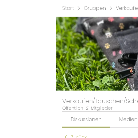
Start
Gruppen
Verkauf
Verkaufen/Tauschen/Sch
Öffentlich
·
21 Mitglieder
Diskussionen
Medien
Zurück