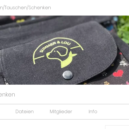
en/Tauschen/Schenken
enken
Dateien
Mitglieder
Info