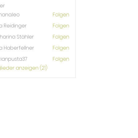
der
mana.leo
Folgen
.leo
ia Reidinger
Folgen
eidinger
harina Stähler
Folgen
a Haberfellner
Folgen
berfellner
rianpusta37
Folgen
pusta37
glieder anzeigen (21)