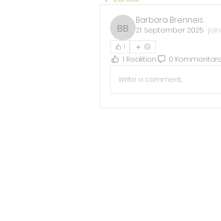
Barbara Brenneis
21. September 2025
·
joi
Barbara Brenneis
1
1 Reaktion
0 Kommentar
Write a comment...