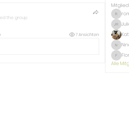
Mitglie
ro
romana
ned the group.
Jul
Julia R
Kat
e
7 Ansichten
Nin
Nina Ha
Flo
Florian
Alle Mit